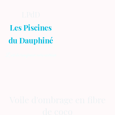
LPdD
Les Piscines
du Dauphiné
L’art de transformer votre extérieur
Voile d'ombrage en fibre
de coco