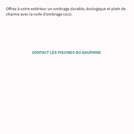
Offrez à votre extérieur un ombrage durable, écologique et plein de
charme avec la voile d’ombrage coco.
CONTACT LES PISCINES DU DAUPHINE
Siège social, le Parvis 38500 Voiron
-Fabricant de piscines bois/alu/béton
Nom de l’entreprise :
LES PISCINES DU DAUPHINÉ
-Installation de piscines en Rhône
alpes
07 81 85 51 50
Contact
:
-Livraison de kit complet, piscines
bois/alu et béton sur contact@lespiscinesdudauphine.fr
toute la
France et pays frontalier
Inscription au Registre national des entreprises, SIRET :