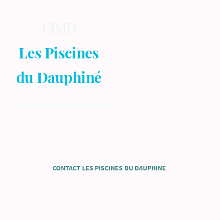
LPdD
Les Piscines
du Dauphiné
L’art de transformer votre extérieur
CONTACT LES PISCINES DU DAUPHINE
Siège social, le Parvis 38500 Voiron
-Fabricant de piscines bois/alu/béton
Nom de l’entreprise :
LES PISCINES DU DAUPHINÉ
-Installation de piscines en Rhône