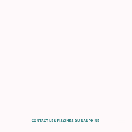
CONTACT LES PISCINES DU DAUPHINE
Siège social, le Parvis 38500 Voiron