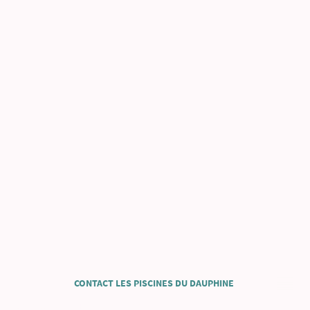
CONTACT LES PISCINES DU DAUPHINE
Siège social, le Parvis 38500 Voiron