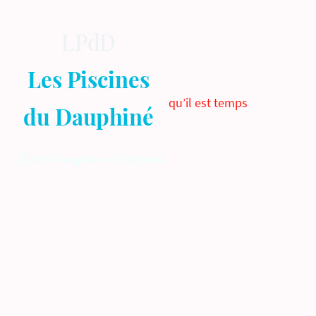
LPdD
Les Piscines
qu’il est temps
du Dauphiné
Accu
L’art de transformer votre extérieur