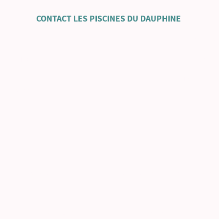
CONTACT LES PISCINES DU DAUPHINE
is 38500 Voiron -Fabricant de piscines bo
 DAUPHINÉ
-Installation de
1 85 51 50
-Livraison de
spiscinesdudauphine.fr toute la France 
stre national des entreprises, SIRET
geur du site
e la piscine bois/alu et béton ainsi que de l’aménagement extérieur en Isèr
Copyright ©. Tous droits réservés.