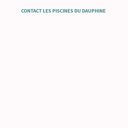
CONTACT LES PISCINES DU DAUPHINE
is 38500 Voiron -Fabricant de piscines bo
 DAUPHINÉ
-Installation de
1 85 51 50
-Livraison de
spiscinesdudauphine.fr toute la France 
stre national des entreprises, SIRET
geur du site
e la piscine bois/alu et béton ainsi que de l’aménagement extérieur en Isèr
Copyright ©. Tous droits réservés.