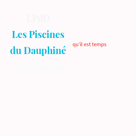
LPdD
Les Piscines
qu’il est temps
du Dauphiné
Accu
L’art de transformer votre extérieur