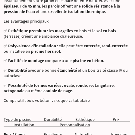
instantanément votre jardin en espace détente naturel. Avec une
épaisseur de 45 mm
, les
parois
offrent une
solide résistance à la
pression de l’eau
et une
excellente isolation thermique
.
Les avantages principaux
✅
Esthétique premium
: les
margelles
en bois et le
sol en bois
(terrasse) créent une ambiance chaleureuse.
✅
Polyvalence d’installation
: elle peut être
enterrée
,
semi-enterrée
ou installée en
piscine hors sol
.
✅
Facilité de montage
comparé à une
piscine en béton
.
✅
Durabilité
avec une bonne
étanchéité
et un bois traité classe IV ou
autoclave.
✅
Possibilité de formes variées
:
ovale
,
ronde
,
rectangulaire
,
octogonale
ou même
couloir de nage
.
Comparatif : bois vs béton vs coque vs tubulaire
Type de piscine Durabilité Esthétique Prix
Installation Personnalisation
Bois 45 mm
Excellente Naturelle Moyenne