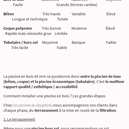
Facile Grande (formes variées)
Béton
Très haute Variable Élevé
Longue et technique Totale
Coque polyester
Très bonne Moderne Élevé
Rapide mais nécessite grue Limitée
Tubulaire / hors sol
Moyenne Basique Faible
Très facile Faible
La piscine en bois 45 mm se positionne donc
entre la piscine de luxe
(béton, coque) et la piscine économique (tubulaire)
. C’est
le meilleur
rapport qualité / esthétique / accessibilité
.
Comment installer une piscine en bois ? Les grandes étapes
Chez
Les piscines du Dauphiné
, nous accompagnons nos clients dans
chaque phase, du
terrassement
à la mise en route de la
filtration
.
1. Le terrassement
Même pour une
piscine hors sol
, nous recommandons un sol